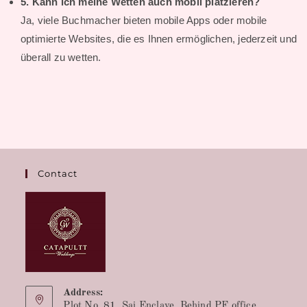
5. Kann ich meine Wetten auch mobil platzieren?
Ja, viele Buchmacher bieten mobile Apps oder mobile
optimierte Websites, die es Ihnen ermöglichen, jederzeit und
überall zu wetten.
Contact
Address:
Plot No. 81, Sai Enclave, Behind PF office