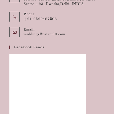
Sector – 23, Dwarka,Delhi, INDIA
Phone:
+91-9599487508
Email:
weddings@catapultt.com
Facebook Feeds