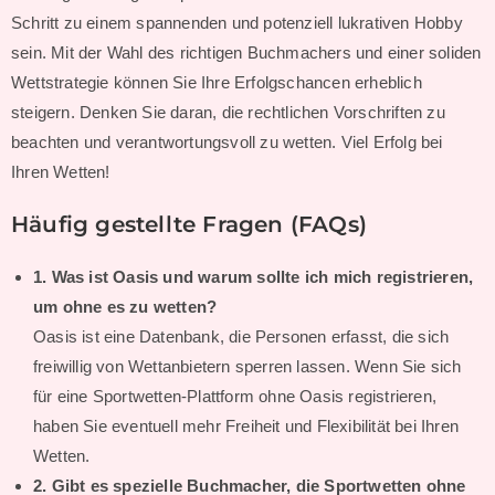
Schritt zu einem spannenden und potenziell lukrativen Hobby
sein. Mit der Wahl des richtigen Buchmachers und einer soliden
Wettstrategie können Sie Ihre Erfolgschancen erheblich
steigern. Denken Sie daran, die rechtlichen Vorschriften zu
beachten und verantwortungsvoll zu wetten. Viel Erfolg bei
Ihren Wetten!
Häufig gestellte Fragen (FAQs)
1. Was ist Oasis und warum sollte ich mich registrieren,
um ohne es zu wetten?
Oasis ist eine Datenbank, die Personen erfasst, die sich
freiwillig von Wettanbietern sperren lassen. Wenn Sie sich
für eine Sportwetten-Plattform ohne Oasis registrieren,
haben Sie eventuell mehr Freiheit und Flexibilität bei Ihren
Wetten.
2. Gibt es spezielle Buchmacher, die Sportwetten ohne