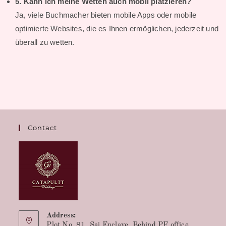
5. Kann ich meine Wetten auch mobil platzieren?
Ja, viele Buchmacher bieten mobile Apps oder mobile
optimierte Websites, die es Ihnen ermöglichen, jederzeit und
überall zu wetten.
Contact
Address:
Plot No. 81, Sai Enclave, Behind PF office