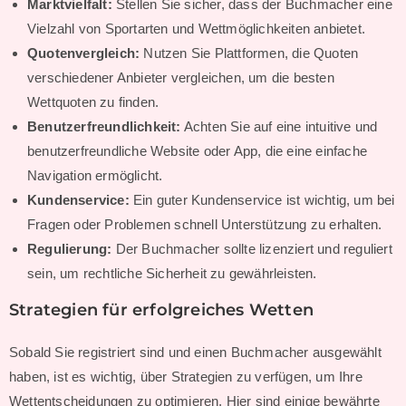
Marktvielfalt:
Stellen Sie sicher, dass der Buchmacher eine
Vielzahl von Sportarten und Wettmöglichkeiten anbietet.
Quotenvergleich:
Nutzen Sie Plattformen, die Quoten
verschiedener Anbieter vergleichen, um die besten
Wettquoten zu finden.
Benutzerfreundlichkeit:
Achten Sie auf eine intuitive und
benutzerfreundliche Website oder App, die eine einfache
Navigation ermöglicht.
Kundenservice:
Ein guter Kundenservice ist wichtig, um bei
Fragen oder Problemen schnell Unterstützung zu erhalten.
Regulierung:
Der Buchmacher sollte lizenziert und reguliert
sein, um rechtliche Sicherheit zu gewährleisten.
Strategien für erfolgreiches Wetten
Sobald Sie registriert sind und einen Buchmacher ausgewählt
haben, ist es wichtig, über Strategien zu verfügen, um Ihre
Wettentscheidungen zu optimieren. Hier sind einige bewährte