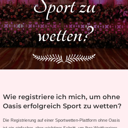
Sport zu
wetten?
Wie registriere ich mich, um ohne
Oasis erfolgreich Sport zu wetten?
Die Registrierung auf einer Sportwetten-Plattform ohne Oasis
ist ein einfacher, aber wichtiger Schritt, um Ihre Wettkarriere