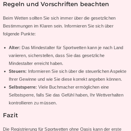
Regeln und Vorschriften beachten
Beim Wetten sollten Sie sich immer über die gesetzlichen
Bestimmungen im Klaren sein. Informieren Sie sich über
folgende Punkte:
Alter:
Das Mindestalter für Sportwetten kann je nach Land
variieren, sicherstellen, dass Sie das gesetzliche
Mindestalter erreicht haben.
Steuern:
Informieren Sie sich über die steuerlichen Aspekte
Ihrer Gewinne und wie Sie diese korrekt angeben können.
Selbstsperre:
Viele Buchmacher ermöglichen eine
Selbstsperre, falls Sie das Gefühl haben, Ihr Wettverhalten
kontrollieren zu müssen.
Fazit
Die Registrierung für Sportwetten ohne Oasis kann der erste