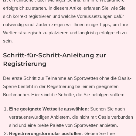
erfolgreich zu starten. In diesem Artikel erfahren Sie, wie Sie
sich korrekt registrieren und welche Voraussetzungen dafür
notwendig sind. Zudem zeigen wir Ihnen einige Tipps, um Ihre
Wetten strategisch zu platzieren und langfristig erfolgreich zu
sein.
Schritt-für-Schritt-Anleitung zur
Registrierung
Der erste Schritt zur Teilnahme an Sportwetten ohne die Oasis-
Sperre besteht in der Registrierung bei einem geeigneten
Buchmacher. Hier sind die Schritte, die Sie befolgen sollten:
Eine geeignete Wettseite auswählen:
Suchen Sie nach
vertrauenswürdigen Anbietern, die nicht mit Oasis verbunden
sind und eine breite Palette von Sportwetten anbieten.
Registrierungsformular ausfüllen:
Geben Sie Ihre