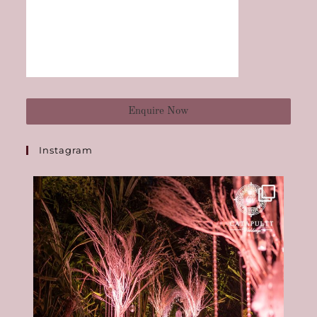
Enquire Now
Instagram