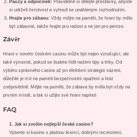
Pauzy a odpočinek:
Pravidelně si dělejte přestávky, abyste
si udrželi čerstvost a vyhnuli se unáhleným rozhodnutím.
Hrajte pro zábavu:
Vždy mějte na paměti, že hraní by mělo
být zábavné, takže hrajte pro radost a ne jen pro peníze.
Závěr
Hraní v novém českém casinu může být nejen vzrušující, ale
také výnosné, pokud se budete řídit našimi tipy a triky. Od
výběru správného casina až po efektivní strategie sázení,
důležité je mít na paměti bezpečnostní opatření a hrát
zodpovědně. Mějte na paměti, že zábava by měla být vždy na
prvním místě, a tak si užijte své hraní naplno!
FAQ
1. Jak si zvolím nejlepší české casino?
Vyberte si kasino s platnou licencí, dobrými recenzemi,