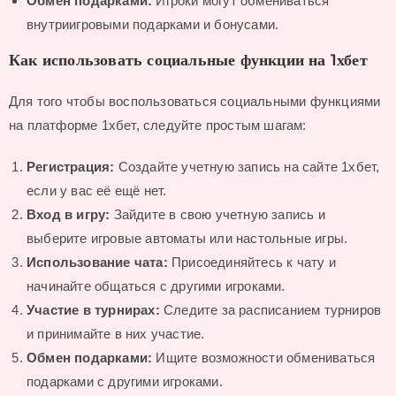
Обмен подарками:
Игроки могут обмениваться
внутриигровыми подарками и бонусами.
Как использовать социальные функции на 1хбет
Для того чтобы воспользоваться социальными функциями
на платформе 1хбет, следуйте простым шагам:
Регистрация:
Создайте учетную запись на сайте 1хбет,
если у вас её ещё нет.
Вход в игру:
Зайдите в свою учетную запись и
выберите игровые автоматы или настольные игры.
Использование чата:
Присоединяйтесь к чату и
начинайте общаться с другими игроками.
Участие в турнирах:
Следите за расписанием турниров
и принимайте в них участие.
Обмен подарками:
Ищите возможности обмениваться
подарками с другими игроками.