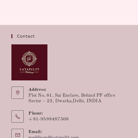
Contact
Address:
Plot No. 81, Sai Enclave, Behind PF office
Sector – 23, Dwarka,Delhi, INDIA
Phone:
+91-9599487508
Email:
weddings@catapultt.com