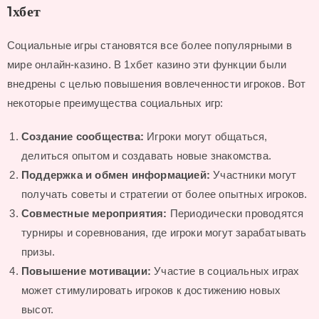
1хбет
Социальные игры становятся все более популярными в
мире онлайн-казино. В 1хбет казино эти функции были
внедрены с целью повышения вовлеченности игроков. Вот
некоторые преимущества социальных игр:
Создание сообщества:
Игроки могут общаться,
делиться опытом и создавать новые знакомства.
Поддержка и обмен информацией:
Участники могут
получать советы и стратегии от более опытных игроков.
Совместные мероприятия:
Периодически проводятся
турниры и соревнования, где игроки могут зарабатывать
призы.
Повышение мотивации:
Участие в социальных играх
может стимулировать игроков к достижению новых
высот.