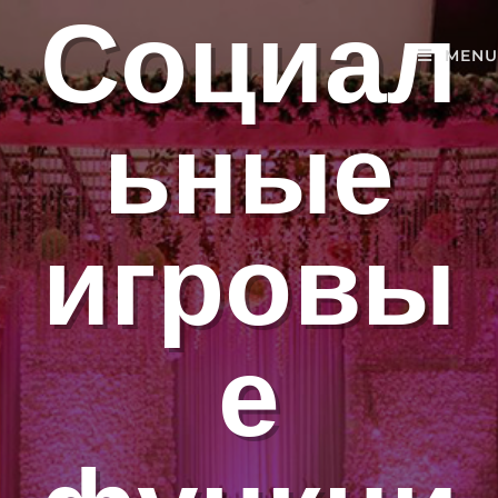
Социал
MENU
ьные
игровы
е