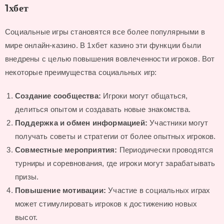
1хбет
Социальные игры становятся все более популярными в
мире онлайн-казино. В 1хбет казино эти функции были
внедрены с целью повышения вовлеченности игроков. Вот
некоторые преимущества социальных игр:
Создание сообщества:
Игроки могут общаться,
делиться опытом и создавать новые знакомства.
Поддержка и обмен информацией:
Участники могут
получать советы и стратегии от более опытных игроков.
Совместные мероприятия:
Периодически проводятся
турниры и соревнования, где игроки могут зарабатывать
призы.
Повышение мотивации:
Участие в социальных играх
может стимулировать игроков к достижению новых
высот.