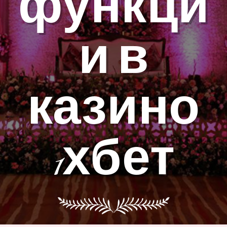
функци
и в
казино
1хбет