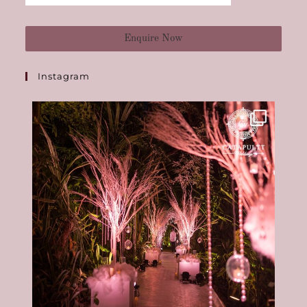
Enquire Now
Instagram