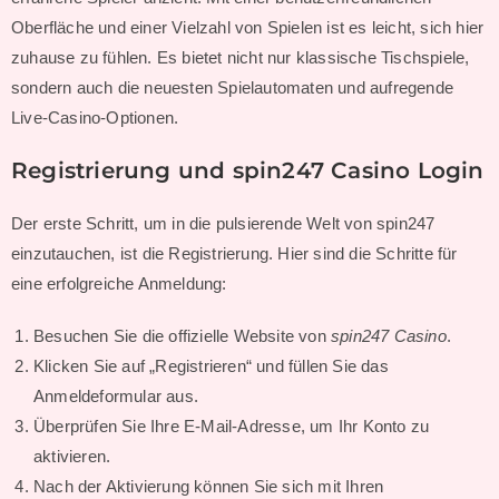
Oberfläche und einer Vielzahl von Spielen ist es leicht, sich hier
zuhause zu fühlen. Es bietet nicht nur klassische Tischspiele,
sondern auch die neuesten Spielautomaten und aufregende
Live-Casino-Optionen.
Registrierung und spin247 Casino Login
Der erste Schritt, um in die pulsierende Welt von spin247
einzutauchen, ist die Registrierung. Hier sind die Schritte für
eine erfolgreiche Anmeldung:
Besuchen Sie die offizielle Website von
spin247 Casino
.
Klicken Sie auf „Registrieren“ und füllen Sie das
Anmeldeformular aus.
Überprüfen Sie Ihre E-Mail-Adresse, um Ihr Konto zu
aktivieren.
Nach der Aktivierung können Sie sich mit Ihren