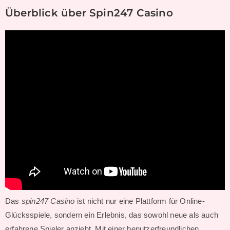
Überblick über Spin247 Casino
Das
spin247 Casino
ist nicht nur eine Plattform für Online-
Glücksspiele, sondern ein Erlebnis, das sowohl neue als auch
erfahrene Spieler anzieht. Mit einer benutzerfreundlichen