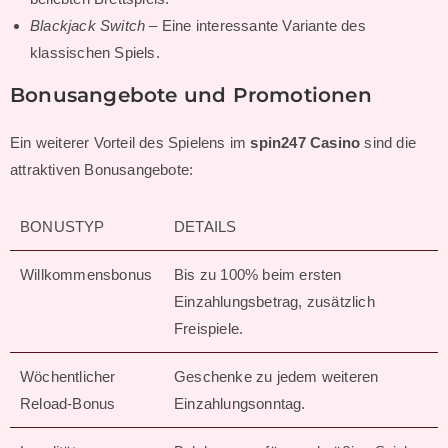
Blackjack Switch
– Eine interessante Variante des
klassischen Spiels.
Bonusangebote und Promotionen
Ein weiterer Vorteil des Spielens im
spin247 Casino
sind die
attraktiven Bonusangebote:
BONUSTYP
DETAILS
Willkommensbonus
Bis zu 100% beim ersten
Einzahlungsbetrag, zusätzlich
Freispiele.
Wöchentlicher
Geschenke zu jedem weiteren
Reload-Bonus
Einzahlungsonntag.