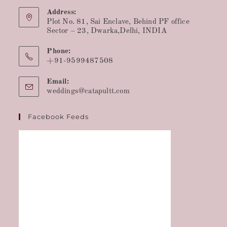
Address:
Plot No. 81, Sai Enclave, Behind PF office
Sector – 23, Dwarka,Delhi, INDIA
Phone:
+91-9599487508
Email:
weddings@catapultt.com
Facebook Feeds