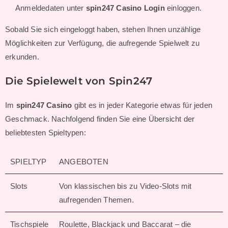
Anmeldedaten unter
spin247 Casino Login
einloggen.
Sobald Sie sich eingeloggt haben, stehen Ihnen unzählige
Möglichkeiten zur Verfügung, die aufregende Spielwelt zu
erkunden.
Die Spielewelt von Spin247
Im
spin247 Casino
gibt es in jeder Kategorie etwas für jeden
Geschmack. Nachfolgend finden Sie eine Übersicht der
beliebtesten Spieltypen:
SPIELTYP
ANGEBOTEN
Slots
Von klassischen bis zu Video-Slots mit
aufregenden Themen.
Tischspiele
Roulette, Blackjack und Baccarat – die