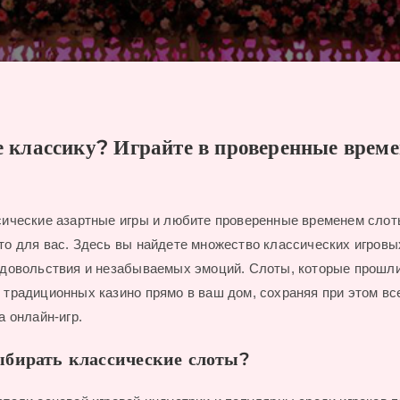
 классику? Играйте в проверенные време
сические азартные игры и любите проверенные временем слоты
то для вас. Здесь вы найдете множество классических игровы
удовольствия и незабываемых эмоций. Слоты, которые прошли
 традиционных казино прямо в ваш дом, сохраняя при этом в
а онлайн-игр.
ыбирать классические слоты?