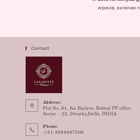
игроков, включая 
Contact
Address:
Plot No. 81, Sai Enclave, Behind PF office
Sector – 23, Dwarka,Delhi, INDIA
Phone:
+91-9599487508