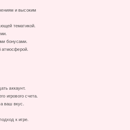
чениям и высоким
ающей тематикой.
ми.
ыми бонусами.
й атмосферой.
ать аккаунт.
о игрового счета.
а ваш вкус.
одход к игре.