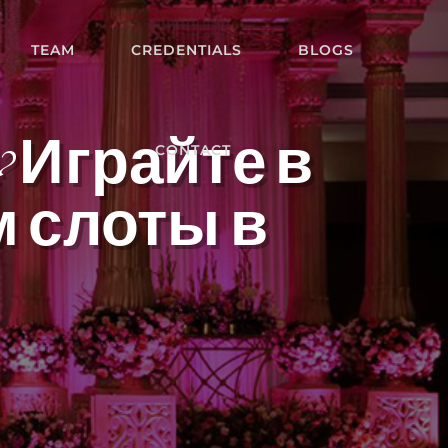
TEAM
CREDENTIALS
BLOGS
 Играйте в
CONTACT
 слоты в