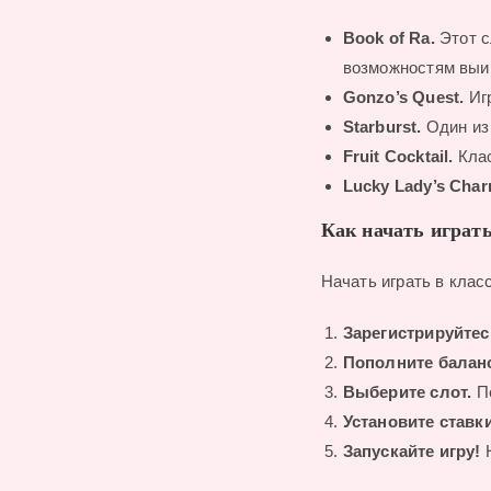
Book of Ra.
Этот с
возможностям выи
Gonzo’s Quest.
Игр
Starburst.
Один из
Fruit Cocktail.
Клас
Lucky Lady’s Char
Как начать играт
Начать играть в клас
Зарегистрируйтесь
Пополните балан
Выберите слот.
Пе
Установите ставки
Запускайте игру!
Н