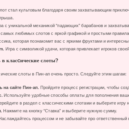
лот стал культовым благодаря своим захватывающим приклю
грыша.
а с уникальной механикой “падающих” барабанов и захватыв
 самых любимых слотов с яркой графикой и простыми правила
сика, которая познакомит вас с яркими фруктами и интересн
m.
Игра с символикой удачи, которая привлекает игроков свое
ь в класcические слоты?
сические слоты в Пин-ап очень просто. Следуйте этим шагам:
 на сайте Пин-ап.
Пройдите процесс регистрации, чтобы созд
с.
Используйте удобные способы оплаты для пополнения вашег
рейдите в раздел с классическими слотами и выберите игру н
.
Нажмите на кнопку “Ставка” и выберите нужную сумму.
аслаждайтесь процессом и не забывайте про ответственный п