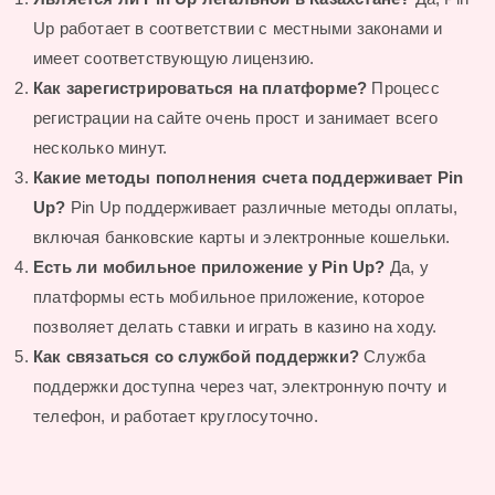
Up работает в соответствии с местными законами и
имеет соответствующую лицензию.
Как зарегистрироваться на платформе?
Процесс
регистрации на сайте очень прост и занимает всего
несколько минут.
Какие методы пополнения счета поддерживает Pin
Up?
Pin Up поддерживает различные методы оплаты,
включая банковские карты и электронные кошельки.
Есть ли мобильное приложение у Pin Up?
Да, у
платформы есть мобильное приложение, которое
позволяет делать ставки и играть в казино на ходу.
Как связаться со службой поддержки?
Служба
поддержки доступна через чат, электронную почту и
телефон, и работает круглосуточно.