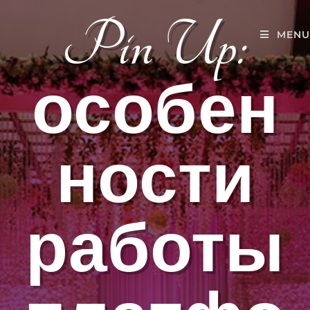
Pin Up:
MENU
особен
ности
работы