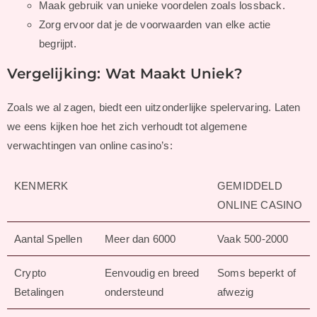
Maak gebruik van unieke voordelen zoals lossback.
Zorg ervoor dat je de voorwaarden van elke actie
begrijpt.
Vergelijking: Wat Maakt Uniek?
Zoals we al zagen, biedt een uitzonderlijke spelervaring. Laten
we eens kijken hoe het zich verhoudt tot algemene
verwachtingen van online casino’s:
KENMERK
GEMIDDELD
ONLINE CASINO
Aantal Spellen
Meer dan 6000
Vaak 500-2000
Crypto
Eenvoudig en breed
Soms beperkt of
Betalingen
ondersteund
afwezig