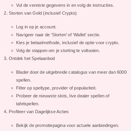
Vul de vereiste gegevens in en volg de instructies.
Storten van Geld (inclusief Crypto)
Log in op je account.
Navigeer naar de ‘Storten’ of ‘Wallet’ sectie.
Kies je betaalmethode, inclusief de optie voor crypto.
Volg de stappen om je storting te voltooien.
Ontdek het Spelaanbod
Blader door de uitgebreide catalogus van meer dan 6000
spellen.
Filter op speltype, provider of populariteit.
Probeer de nieuwste slots, live dealer spellen of
tafelspellen.
Profiteer van Dagelijkse Acties
Bekijk de promotiepagina voor actuele aanbiedingen.