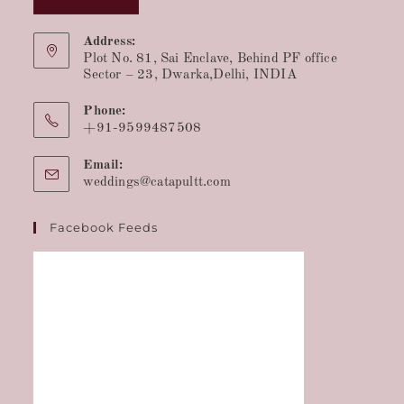
Address:
Plot No. 81, Sai Enclave, Behind PF office
Sector – 23, Dwarka,Delhi, INDIA
Phone:
+91-9599487508
Email:
weddings@catapultt.com
Facebook Feeds