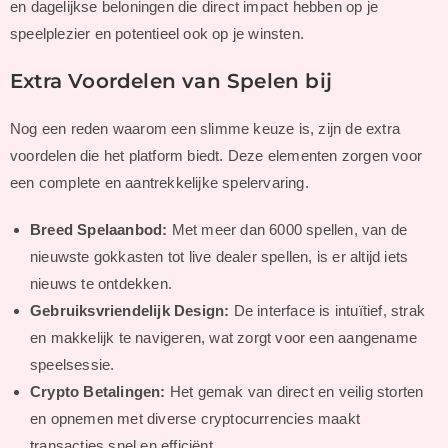
en dagelijkse beloningen die direct impact hebben op je
speelplezier en potentieel ook op je winsten.
Extra Voordelen van Spelen bij
Nog een reden waarom een slimme keuze is, zijn de extra
voordelen die het platform biedt. Deze elementen zorgen voor
een complete en aantrekkelijke spelervaring.
Breed Spelaanbod:
Met meer dan 6000 spellen, van de
nieuwste gokkasten tot live dealer spellen, is er altijd iets
nieuws te ontdekken.
Gebruiksvriendelijk Design:
De interface is intuïtief, strak
en makkelijk te navigeren, wat zorgt voor een aangename
speelsessie.
Crypto Betalingen:
Het gemak van direct en veilig storten
en opnemen met diverse cryptocurrencies maakt
transacties snel en efficiënt.