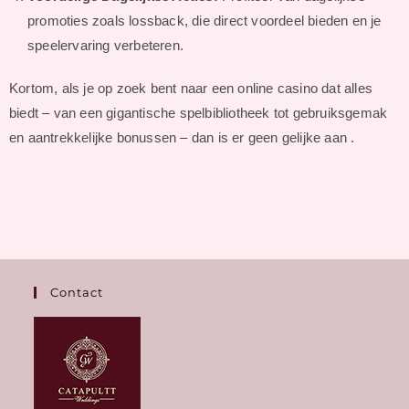
promoties zoals lossback, die direct voordeel bieden en je
speelervaring verbeteren.
Kortom, als je op zoek bent naar een online casino dat alles
biedt – van een gigantische spelbibliotheek tot gebruiksgemak
en aantrekkelijke bonussen – dan is er geen gelijke aan .
Contact