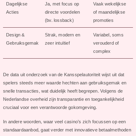
Dagelijkse
Ja, met focus op
Vaak wekelijkse
Acties
directe voordelen
of maandelijkse
(bv. lossback)
promoties
Design &
Strak, modern en
Variabel, soms
Gebruiksgemak
zeer intuïtief
verouderd of
complex
De data uit onderzoek van de Kansspelautoriteit wijst uit dat
spelers steeds meer waarde hechten aan gebruiksgemak en
snelle transacties, wat duidelijk heeft begrepen. Volgens de
Nederlandse overheid zijn transparantie en toegankelijkheid
cruciaal voor een verantwoorde gokomgeving.
In andere woorden, waar veel casino’s zich focussen op een
standaardaanbod, gaat verder met innovatieve betaalmethoden