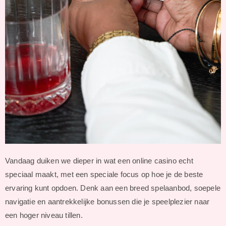
Vandaag duiken we dieper in wat een online casino echt
speciaal maakt, met een speciale focus op hoe je de beste
ervaring kunt opdoen. Denk aan een breed spelaanbod, soepele
navigatie en aantrekkelijke bonussen die je speelplezier naar
een hoger niveau tillen.