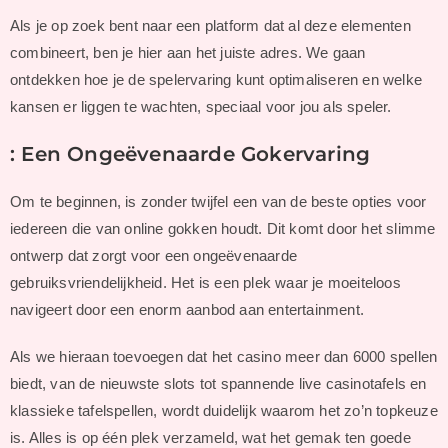
Als je op zoek bent naar een platform dat al deze elementen
combineert, ben je hier aan het juiste adres. We gaan
ontdekken hoe je de spelervaring kunt optimaliseren en welke
kansen er liggen te wachten, speciaal voor jou als speler.
: Een Ongeëvenaarde Gokervaring
Om te beginnen, is zonder twijfel een van de beste opties voor
iedereen die van online gokken houdt. Dit komt door het slimme
ontwerp dat zorgt voor een ongeëvenaarde
gebruiksvriendelijkheid. Het is een plek waar je moeiteloos
navigeert door een enorm aanbod aan entertainment.
Als we hieraan toevoegen dat het casino meer dan 6000 spellen
biedt, van de nieuwste slots tot spannende live casinotafels en
klassieke tafelspellen, wordt duidelijk waarom het zo’n topkeuze
is. Alles is op één plek verzameld, wat het gemak ten goede