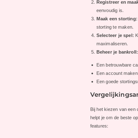
Registreer en maa
eenvoudig is.
Maak een storting:
storting te maken.
Selecteer je spel:
K
maximaliseren.
Beheer je bankroll
Een betrouwbare casi
Een account maken 
Een goede stortings
Vergelijkingsa
Bij het kiezen van een 
helpt je om de beste opt
features: