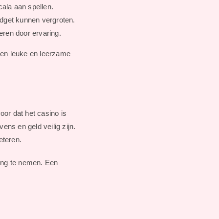
ala aan spellen.
dget kunnen vergroten.
ren door ervaring.
een leuke en leerzame
oor dat het casino is
ens en geld veilig zijn.
eteren.
ging te nemen. Een