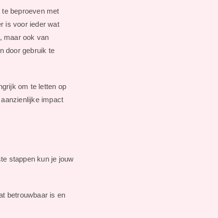
 te beproeven met
r is voor ieder wat
k, maar ook van
en door gebruik te
angrijk om te letten op
aanzienlijke impact
ste stappen kun je jouw
at betrouwbaar is en