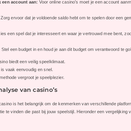
k een account aan:
Voor online casino’s moet je een account aan
Zorg ervoor dat je voldoende saldo hebt om te spelen door een gem
ies een spel dat je interesseert en waar je vertrouwd mee bent, zod
:
Stel een budget in en houd je aan dit budget om verantwoord te g
no biedt een veilig speelklimaat.
is vaak eenvoudig en snel.
methode vergroot je speelplezier.
nalyse van casino’s
casino is het belangrijk om de kenmerken van verschillende platform
ie te vinden die past bij jouw speelstijl. Hieronder een vergelijking