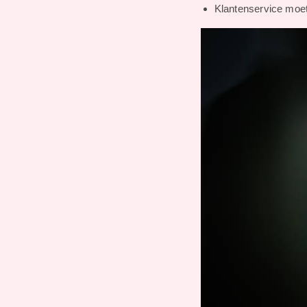
Klantenservice moet