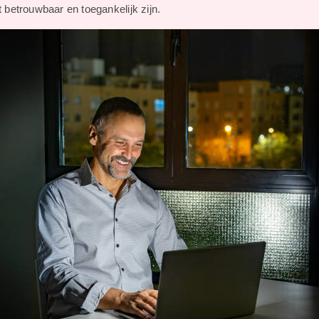
 betrouwbaar en toegankelijk zijn.