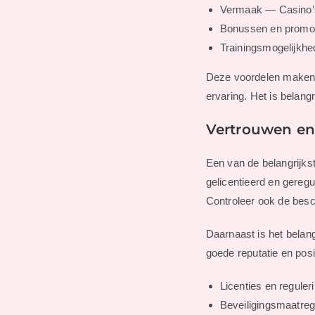
Vermaak — Casino’s
Bonussen en promoti
Trainingsmogelijkhe
Deze voordelen maken h
ervaring. Het is belangr
Vertrouwen en 
Een van de belangrijkst
gelicentieerd en geregu
Controleer ook de besc
Daarnaast is het belan
goede reputatie en pos
Licenties en reguleri
Beveiligingsmaatrege