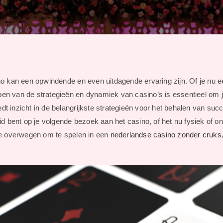
no kan een opwindende en even uitdagende ervaring zijn. Of je nu e
ijpen van de strategieën en dynamiek van casino’s is essentieel om
iedt inzicht in de belangrijkste strategieën voor het behalen van suc
id bent op je volgende bezoek aan het casino, of het nu fysiek of on
je overwegen om te spelen in een
nederlandse casino zonder cruks