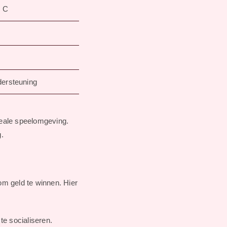
 C
ersteuning
eale speelomgeving.
.
om geld te winnen. Hier
te socialiseren.