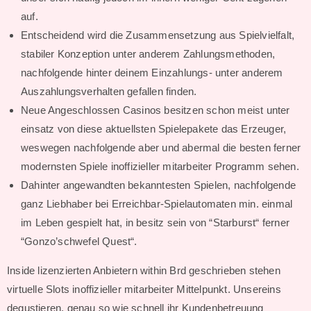
auf.
Entscheidend wird die Zusammensetzung aus Spielvielfalt,
stabiler Konzeption unter anderem Zahlungsmethoden,
nachfolgende hinter deinem Einzahlungs- unter anderem
Auszahlungsverhalten gefallen finden.
Neue Angeschlossen Casinos besitzen schon meist unter
einsatz von diese aktuellsten Spielepakete das Erzeuger,
weswegen nachfolgende aber und abermal die besten ferner
modernsten Spiele inoffizieller mitarbeiter Programm sehen.
Dahinter angewandten bekanntesten Spielen, nachfolgende
ganz Liebhaber bei Erreichbar-Spielautomaten min. einmal
im Leben gespielt hat, in besitz sein von “Starburst“ ferner
“Gonzo’schwefel Quest“.
Inside lizenzierten Anbietern within Brd geschrieben stehen
virtuelle Slots inoffizieller mitarbeiter Mittelpunkt. Unsereins
degustieren, genau so wie schnell ihr Kundenbetreuung