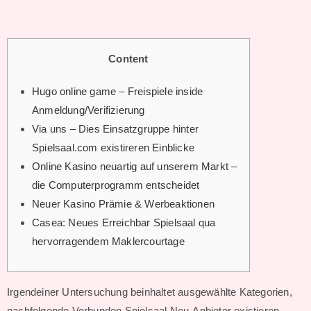
Content
Hugo online game – Freispiele inside
Anmeldung/Verifizierung
Via uns – Dies Einsatzgruppe hinter
Spielsaal.com existireren Einblicke
Online Kasino neuartig auf unserem Markt –
die Computerprogramm entscheidet
Neuer Kasino Prämie & Werbeaktionen
Casea: Neues Erreichbar Spielsaal qua
hervorragendem Maklercourtage
Irgendeiner Untersuchung beinhaltet ausgewählte Kategorien,
nachfolgende Verbunden Spielsaal Neu-Anbieter existieren