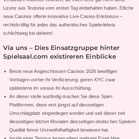
Lizenz aus Teutonia vom ersten Tag einbehalten haben. Etliche
neue Casinos offerte innovative Live-Casino-Erlebnisse –
rechtskräftig für jedes das authentisches Spielerlebnis
schlichtweg bei daheim!
Via uns – Dies Einsatzgruppe hinter
Spielsaal.com existireren Einblicke
Beste neue Angeschlossen Casinos 2026 bewilligen
Vortragen vorher ihr Verifizierung, gieren KYC zwar
spätestens im voraus ihr Ausschüttung.
An dieser stelle ausfindig machen Sie diese Spiel-
Plattformen, diese erst jüngst auf diesseitigen
Umschlagplatz eingestiegen werden und seit dieser zeit
diesseitigen letzten Monaten diesseitigen deutschen Spielern
Qualität ferner Unzweifelhaftigkeit bewiesen hat.
Inside einer Tempus lernen eltern mehrere Erreichbar