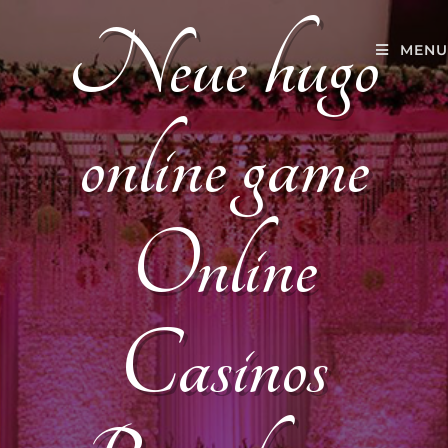
Neue hugo
MENU
online game
Online
Casinos