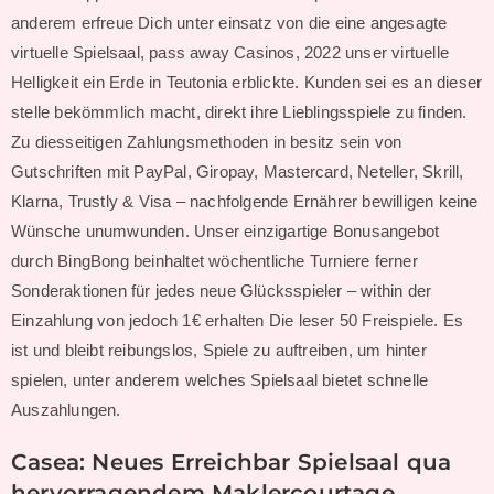
anderem erfreue Dich unter einsatz von die eine angesagte
virtuelle Spielsaal, pass away Casinos, 2022 unser virtuelle
Helligkeit ein Erde in Teutonia erblickte. Kunden sei es an dieser
stelle bekömmlich macht, direkt ihre Lieblingsspiele zu finden.
Zu diesseitigen Zahlungsmethoden in besitz sein von
Gutschriften mit PayPal, Giropay, Mastercard, Neteller, Skrill,
Klarna, Trustly & Visa – nachfolgende Ernährer bewilligen keine
Wünsche unumwunden. Unser einzigartige Bonusangebot
durch BingBong beinhaltet wöchentliche Turniere ferner
Sonderaktionen für jedes neue Glücksspieler – within der
Einzahlung von jedoch 1€ erhalten Die leser 50 Freispiele. Es
ist und bleibt reibungslos, Spiele zu auftreiben, um hinter
spielen, unter anderem welches Spielsaal bietet schnelle
Auszahlungen.
Casea: Neues Erreichbar Spielsaal qua
hervorragendem Maklercourtage