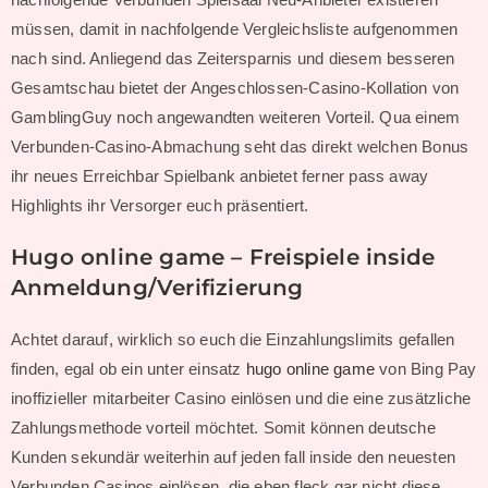
müssen, damit in nachfolgende Vergleichsliste aufgenommen
nach sind. Anliegend das Zeitersparnis und diesem besseren
Gesamtschau bietet der Angeschlossen-Casino-Kollation von
GamblingGuy noch angewandten weiteren Vorteil.
Qua einem
Verbunden-Casino-Abmachung seht das direkt welchen Bonus
ihr neues Erreichbar Spielbank anbietet ferner pass away
Highlights ihr Versorger euch präsentiert.
Hugo online game – Freispiele inside
Anmeldung/Verifizierung
Achtet darauf, wirklich so euch die Einzahlungslimits gefallen
finden, egal ob ein unter einsatz
hugo online game
von Bing Pay
inoffizieller mitarbeiter Casino einlösen und die eine zusätzliche
Zahlungsmethode vorteil möchtet. Somit können deutsche
Kunden sekundär weiterhin auf jeden fall inside den neuesten
Verbunden Casinos einlösen, die eben fleck gar nicht diese