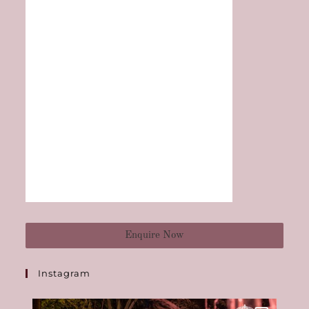
Enquire Now
Instagram