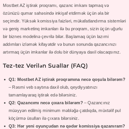
Mostbet AZ iştirak proqramı, qazanc imkanı tapmaq və
özünüzü qumar sahəsində inkişaf etdirmək üçün əla bir
seçimdir. Yüksək komissiya faizləri, mükafatlandırma sistemləri
və geniş marketinq imkanları ilə bu proqram, sizin üçün uğurlu
bir biznes modelinə çevrilə bilər. Başlamaq üçün lazımi
addımları izləmək kifayətdir və bunun sonunda qazancınızı
artırmaq üçün imkanlar ilə dolu bir dünyaya daxil olacaqsınız.
Tez-tez Verilən Suallar (FAQ)
Q1: Mostbet AZ iştirak proqramına necə qoşula bilərəm?
– Rəsmi veb saytına daxil olub, qeydiyyatınızı
tamamlayaraq iştirak edə bilərsiniz.
Q2: Qazancımı necə çıxara bilərəm?
– Qazancınız
müəyyən edilmiş minimum məbləğə çatdıqda, müxtəlif pul
köçürmə üsulları ilə çıxara bilərsiniz.
Q3: Hər yeni oyunçudan nə qədər komissiya qazanıram?