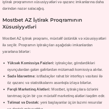
iştirak proqramının xüsusiyyətləri və qazanc imkanlarına daha
dərindən nəzər salacağıq.
Mostbet AZ İştirak Proqramının
Xüsusiyyətləri
Mostbet AZ iştirak proqramı, müxtəlif üstünlük və xüsusiyyətləri
ilə seçilir. Proqramın iştirakçıları aşağıdakı imkanlardan
yararlana bilərlər:
Yüksək Komissiya Faizləri:
iştirakçılar, göndərdikləri
oyunçulardan gələn gəlirlərdən mütəmadi komissiya alırlar.
Sadə İdarəetmə:
istifadəçilər rahat bir interfeys vasitəsi ilə
öz qazanc və statistikalarını asanlıqla izləyə bilərlər.
Fərqli Marketinq Alətləri:
Mostbet, iştirakçılara özlərini
tanıtmaq üçün bir çox müxtəlif marketinq alətləri təqdim edir.
Təlimat və Dəstək:
yeni başlayanlar üçün lazımi resurslar
və dəstək mövcuddur.