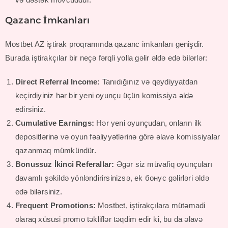
Qazanc İmkanları
Mostbet AZ iştirak proqramında qazanc imkanları genişdir.
Burada iştirakçılar bir neçə fərqli yolla gəlir əldə edə bilərlər:
Direct Referral Income:
Tanıdığınız və qeydiyyatdan
keçirdiyiniz hər bir yeni oyunçu üçün komissiya əldə
edirsiniz.
Cumulative Earnings:
Hər yeni oyunçudan, onların ilk
depositlərinə və oyun fəaliyyətlərinə görə əlavə komissiyalar
qazanmaq mümkündür.
Bonussuz İkinci Referallar:
Əgər siz müvafiq oyunçuları
davamlı şəkildə yönləndirirsinizsə, ek бонус gəlirləri əldə
edə bilərsiniz.
Frequent Promotions:
Mostbet, iştirakçılara mütəmadi
olaraq xüsusi promo təkliflər təqdim edir ki, bu da əlavə