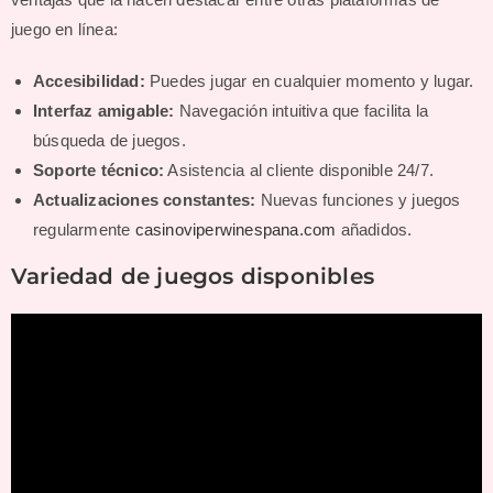
juego en línea:
Accesibilidad:
Puedes jugar en cualquier momento y lugar.
Interfaz amigable:
Navegación intuitiva que facilita la
búsqueda de juegos.
Soporte técnico:
Asistencia al cliente disponible 24/7.
Actualizaciones constantes:
Nuevas funciones y juegos
regularmente
casinoviperwinespana.com
añadidos.
Variedad de juegos disponibles