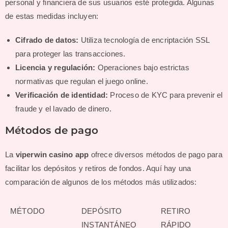
personal y financiera de sus usuarios esté protegida. Algunas
de estas medidas incluyen:
Cifrado de datos:
Utiliza tecnología de encriptación SSL
para proteger las transacciones.
Licencia y regulación:
Operaciones bajo estrictas
normativas que regulan el juego online.
Verificación de identidad:
Proceso de KYC para prevenir el
fraude y el lavado de dinero.
Métodos de pago
La
viperwin casino app
ofrece diversos métodos de pago para
facilitar los depósitos y retiros de fondos. Aquí hay una
comparación de algunos de los métodos más utilizados:
MÉTODO
DEPÓSITO
RETIRO
INSTANTÁNEO
RÁPIDO