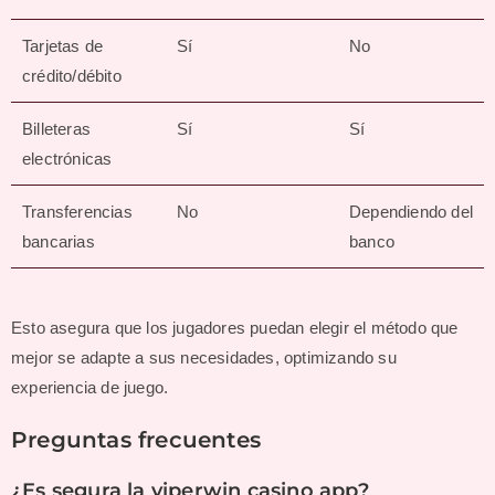
Tarjetas de
Sí
No
crédito/débito
Billeteras
Sí
Sí
electrónicas
Transferencias
No
Dependiendo del
bancarias
banco
Esto asegura que los jugadores puedan elegir el método que
mejor se adapte a sus necesidades, optimizando su
experiencia de juego.
Preguntas frecuentes
¿Es segura la viperwin casino app?