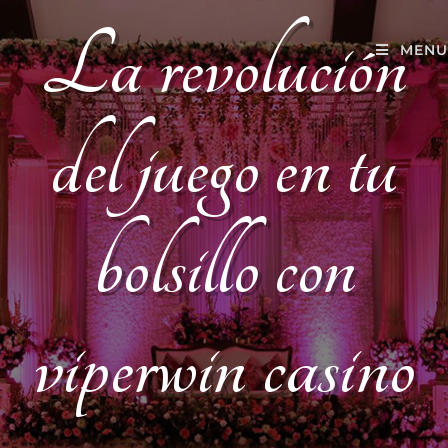
La revolución
MENU
del juego en tu
bolsillo con
viperwin casino