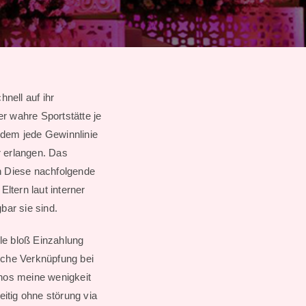
nell auf ihr
er wahre Sportstätte je
i dem jede Gewinnlinie
r erlangen.
Das
nn Diese nachfolgende
ltern laut interner
ar sie sind.
le bloß Einzahlung
iche Verknüpfung bei
nos meine wenigkeit
itig ohne störung via