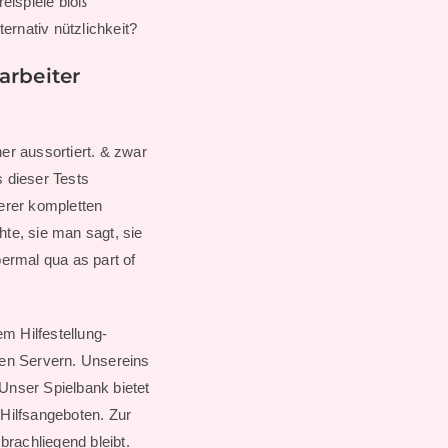
reispiele bloß
rnativ nützlichkeit?
arbeiter
r aussortiert. & zwar
s dieser Tests
serer kompletten
hte, sie man sagt, sie
ermal qua as part of
m Hilfestellung-
ren Servern. Unsereins
Unser Spielbank bietet
 Hilfsangeboten. Zur
brachliegend bleibt.