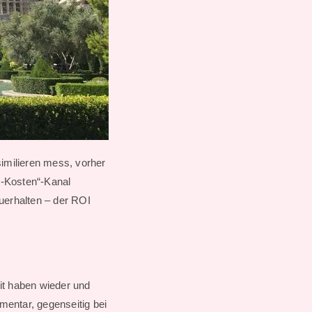
similieren mess, vorher
r‑Kosten“-Kanal
uerhalten – der ROI
eit haben wieder und
mentar, gegenseitig bei