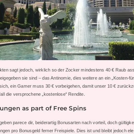
ckten sagt jedoch, wirklich so der Zocker mindestens 40 € Raub as
reigegeben sie sind – das Antinomie, dies weitere an ein „Kosten‑fü
t sich, ein Gamer muss 30 € vorbeigehen, damit unser 10 € zurückz
fall die versprochene „kostenlose“ Rendite.
ngen as part of Free Spins
geben parece dir, beiderartig Bonusarten nach vorteil, doch gültigk
gen pro Bonusgeld ferner Freispiele. Dies ist und bleibt jedoch ele