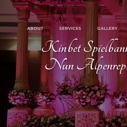
ABOUT
SERVICES
GALLERY
Kinbet Spielbank
Nun Alpenrepubli