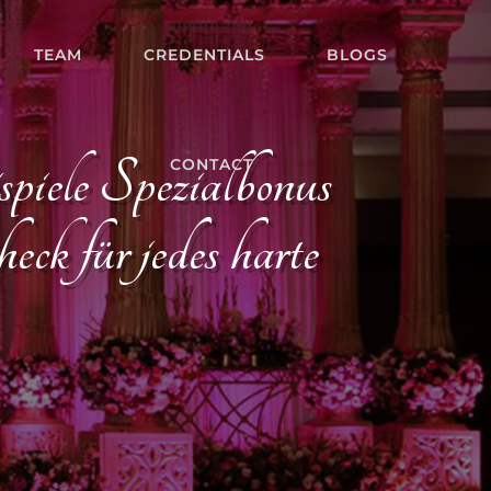
TEAM
CREDENTIALS
BLOGS
iele Spezialbonus
CONTACT
k für jedes harte