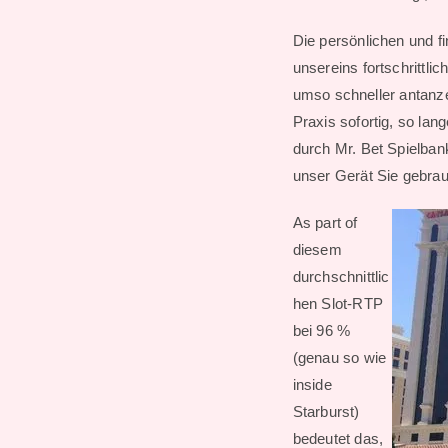
Die persönlichen und fi
unsereins fortschrittl
umso schneller antanze
Praxis sofortig, so la
durch Mr. Bet Spielban
unser Gerät Sie gebra
As part of
diesem
durchschnittlic
hen Slot‑RTP
bei 96 %
(genau so wie
inside
Starburst)
bedeutet das,