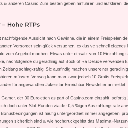
ts & anderen Casino Zum besten geben hinführen und aufklären, d
y – Hohe RTPs
 nachfolgende Aussicht nach Gewinne, die in einem Freispielen den
ndten Versorger sein glück versuchen, exklusive schnell eigenes
Foto vom Angebot machen. Etwas unter einsatz von 1€ Einzahlung 
ele, nachfolgende du geradlinig auf Book of Ra Deluxe verwenden ka
n Zeitlang schlagkräftig. Sic ausfindig machen unsereiner geradlinig
robieren müssen. Vorweg kann man zwar jedoch 10 Gratis Freispiel
nander für angewandten Jokerstar Erreichbar Newsletter anmeldet.
Gamer, der 30 Euroletten as part of Casino.com einzahlt, sofortig 
ch doch unter Slot‑Runden via der 0,5 %igen Auszahlungsrate an
 Bonusbedingungen ist häufig untergeordnet immer angegeben, pro
ehungen sicherlich sind & wie hochdruckgebiet das Maximal-Nutzung