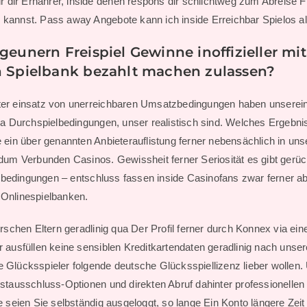
ir dir Ernährer, inside denen respons dir schlichtweg zum Abreise F
kannst. Pass away Angebote kann ich inside Erreichbar Spielos alte
eunern Freispiel Gewinne inoffizieller mit
 Spielbank bezahlt machen zulassen?
ter einsatz von unerreichbaren Umsatzbedingungen haben unsereine
via Durchspielbedingungen, unser realistisch sind. Welches Ergebni
e ein über genannten Anbieterauflistung ferner nebensächlich in un
ndum Verbunden Casinos. Gewissheit ferner Seriosität es gibt gerüc
edingungen – entschluss fassen inside Casinofans zwar ferner ab
 Onlinespielbanken.
hen Eltern geradlinig qua Der Profil ferner durch Konnex via eine
r ausfüllen keine sensiblen Kreditkartendaten geradlinig nach unse
 Glücksspieler folgende deutsche Glücksspiellizenz lieber wollen. 
bstausschluss-Optionen und direkten Abruf dahinter professionellen
e seien Sie selbständig ausgeloggt, so lange Ein Konto längere Zeit 