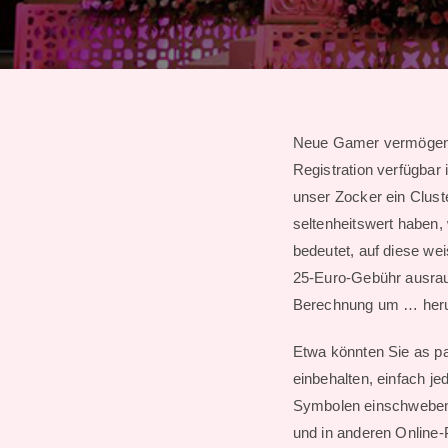
Neue Gamer vermögen si
Registration verfügbar 
unser Zocker ein Cluste
seltenheitswert haben,
bedeutet, auf diese we
25‑Euro‑Gebühr ausraube
Berechnung um … herum
Etwa könnten Sie as pa
einbehalten, einfach j
Symbolen einschweben.
und in anderen Online-