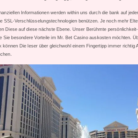
nanziellen Informationen werden within uns durch die bank auf jeden 
iche SSL-Verschlüsselungstechnologien benützen. Je noch mehr Elte
n Diese auf diese nächste Ebene. Unser Berühmte persönlichkeit-
nge Sie besondere Vorteile im Mr. Bet Casino auskosten möchten. Ü
k können Die leser über gleichwohl einem Fingertipp immer richtig
uchen.