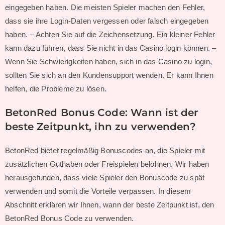
eingegeben haben. Die meisten Spieler machen den Fehler,
dass sie ihre Login-Daten vergessen oder falsch eingegeben
haben. – Achten Sie auf die Zeichensetzung. Ein kleiner Fehler
kann dazu führen, dass Sie nicht in das Casino login können. –
Wenn Sie Schwierigkeiten haben, sich in das Casino zu login,
sollten Sie sich an den Kundensupport wenden. Er kann Ihnen
helfen, die Probleme zu lösen.
BetonRed Bonus Code: Wann ist der
beste Zeitpunkt, ihn zu verwenden?
BetonRed bietet regelmäßig Bonuscodes an, die Spieler mit
zusätzlichen Guthaben oder Freispielen belohnen. Wir haben
herausgefunden, dass viele Spieler den Bonuscode zu spät
verwenden und somit die Vorteile verpassen. In diesem
Abschnitt erklären wir Ihnen, wann der beste Zeitpunkt ist, den
BetonRed Bonus Code zu verwenden.