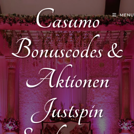
Casumo
MENU
Bonuscodes &
Aktionen
Justspin