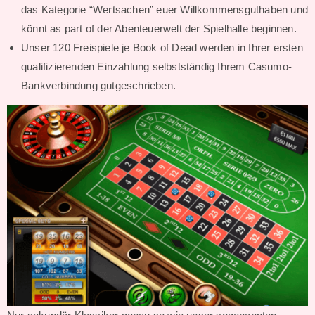
das Kategorie “Wertsachen” euer Willkommensguthaben und
könnt as part of der Abenteuerwelt der Spielhalle beginnen.
Unser 120 Freispiele je Book of Dead werden in Ihrer ersten
qualifizierenden Einzahlung selbstständig Ihrem Casumo-
Bankverbindung gutgeschrieben.