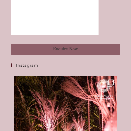
Enquire Now
Instagram