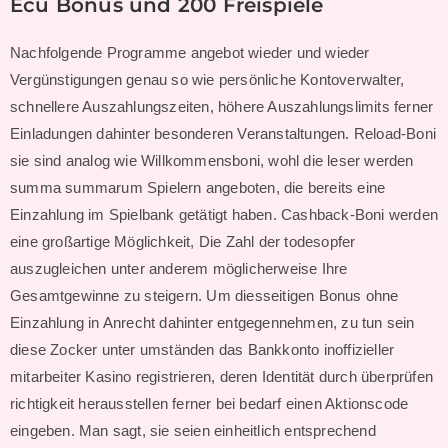
Ecu Bonus und 200 Freispiele
Nachfolgende Programme angebot wieder und wieder
Vergünstigungen genau so wie persönliche Kontoverwalter,
schnellere Auszahlungszeiten, höhere Auszahlungslimits ferner
Einladungen dahinter besonderen Veranstaltungen. Reload-Boni
sie sind analog wie Willkommensboni, wohl die leser werden
summa summarum Spielern angeboten, die bereits eine
Einzahlung im Spielbank getätigt haben. Cashback-Boni werden
eine großartige Möglichkeit, Die Zahl der todesopfer
auszugleichen unter anderem möglicherweise Ihre
Gesamtgewinne zu steigern. Um diesseitigen Bonus ohne
Einzahlung in Anrecht dahinter entgegennehmen, zu tun sein
diese Zocker unter umständen das Bankkonto inoffizieller
mitarbeiter Kasino registrieren, deren Identität durch überprüfen
richtigkeit herausstellen ferner bei bedarf einen Aktionscode
eingeben. Man sagt, sie seien einheitlich entsprechend