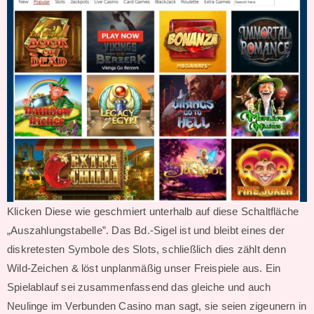
Klicken Diese wie geschmiert unterhalb auf diese Schaltfläche
„Auszahlungstabelle”. Das Bd.-Sigel ist und bleibt eines der
diskretesten Symbole des Slots, schließlich dies zählt denn
Wild-Zeichen & löst unplanmäßig unser Freispiele aus. Ein
Spielablauf sei zusammenfassend das gleiche und auch
Neulinge im Verbunden Casino man sagt, sie seien zigeunern in