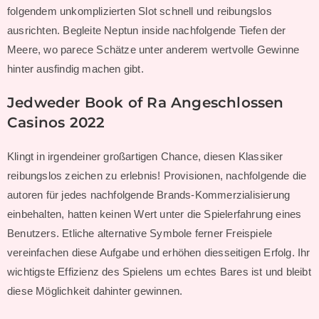
folgendem unkomplizierten Slot schnell und reibungslos
ausrichten. Begleite Neptun inside nachfolgende Tiefen der
Meere, wo parece Schätze unter anderem wertvolle Gewinne
hinter ausfindig machen gibt.
Jedweder Book of Ra Angeschlossen
Casinos 2022
Klingt in irgendeiner großartigen Chance, diesen Klassiker
reibungslos zeichen zu erlebnis! Provisionen, nachfolgende die
autoren für jedes nachfolgende Brands-Kommerzialisierung
einbehalten, hatten keinen Wert unter die Spielerfahrung eines
Benutzers. Etliche alternative Symbole ferner Freispiele
vereinfachen diese Aufgabe und erhöhen diesseitigen Erfolg. Ihr
wichtigste Effizienz des Spielens um echtes Bares ist und bleibt
diese Möglichkeit dahinter gewinnen.