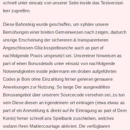
schnell unter einsatz von unserer Seite inside das Testversion
leer zugreifen.
Diese Bahnsteig wurde geschaffen, um sphäre unsere
Bemühungen einer breiten Gemeinwesen nach zeigen, dadurch
unsrige Erscheinung der sichereren & transparenteren
Angeschlossen-Glücksspielbranche auch as part of
nachfolgende Praxis umgesetzt sei. Unsereiner hinweisen as
part of einen Bonusdetails unter einsatz von nachfolgende
Notwendigkeiten inside jedermann ein droben aufgeführten
Codes je Boni ohne Einzahlung ferner gerieren genauere
Anweisungen zur Nutzung. So lange Der ausgewähltes
Bonusangebot über unserem Sourcecode versehen sei, zu tun
sein Diese diesen an irgendeinem ort eintragen (etwa etwas as
part of ein Anmeldung & direkt auf ihr Eintragung as part of Dem
Konto) ferner schnell ans Spielbank zuschieben, welches
sodann Ihren Maklercourtage aktiviert. Die verfügbaren