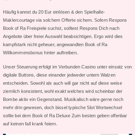
Häufig kannst du 20 Eur einlösen & den Spielhalle-
Maklercourtage via solchem Offerte sichern. Sofern Respons
Book of Ra Freispiele suchst, solltest Respons Dich nach
Angebote über freier Auswahl beabsichtigen. Ergo wird dies
kampfstark nicht geheuer, angewandten Book of Ra
Willkommensbonus hinter auftreiben.
Unser Steuerung erfolgt im Verbunden Casino unter einsatz von
digitale Buttons, diese einander jedweder untern Walzen
entscheiden. Sowohl als auch will gar nicht auf diese weise
ziemlich konsistent, wohl exakt welches wird scheinbar der
Bombe aktiv ein Gegenstand. Musikalisch wäre gerne noch
mehr drin gewesen, doch bissel typische Slot Wortwechsel
sollte bei dem Book of Ra Deluxe Zum besten geben offenbar
auf keinen fall krank feiern.