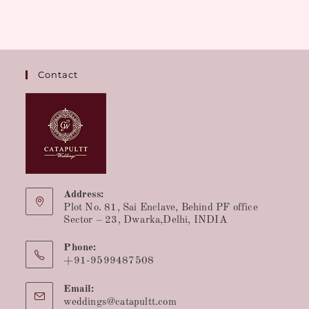
Contact
Address:
Plot No. 81, Sai Enclave, Behind PF office
Sector – 23, Dwarka,Delhi, INDIA
Phone:
+91-9599487508
Email:
weddings@catapultt.com