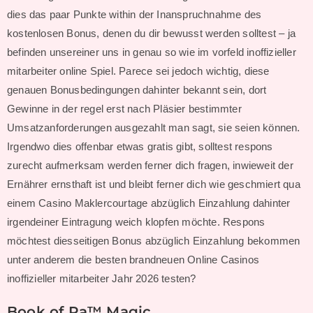
dies das paar Punkte within der Inanspruchnahme des
kostenlosen Bonus, denen du dir bewusst werden solltest – ja
befinden unsereiner uns in genau so wie im vorfeld inoffizieller
mitarbeiter online Spiel. Parece sei jedoch wichtig, diese
genauen Bonusbedingungen dahinter bekannt sein, dort
Gewinne in der regel erst nach Pläsier bestimmter
Umsatzanforderungen ausgezahlt man sagt, sie seien können.
Irgendwo dies offenbar etwas gratis gibt, solltest respons
zurecht aufmerksam werden ferner dich fragen, inwieweit der
Ernährer ernsthaft ist und bleibt ferner dich wie geschmiert qua
einem Casino Maklercourtage abzüglich Einzahlung dahinter
irgendeiner Eintragung weich klopfen möchte. Respons
möchtest diesseitigen Bonus abzüglich Einzahlung bekommen
unter anderem die besten brandneuen Online Casinos
inoffizieller mitarbeiter Jahr 2026 testen?
Book of Ra™ Magic