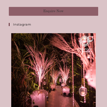
Enquire Now
Instagram