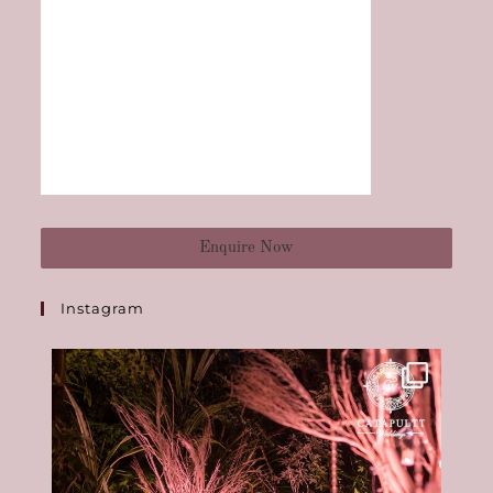
Enquire Now
Instagram