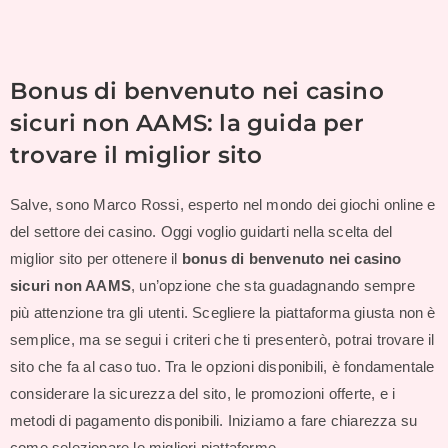
Bonus di benvenuto nei casino
sicuri non AAMS: la guida per
trovare il miglior sito
Salve, sono Marco Rossi, esperto nel mondo dei giochi online e
del settore dei casino. Oggi voglio guidarti nella scelta del
miglior sito per ottenere il
bonus di benvenuto nei casino
sicuri non AAMS
, un’opzione che sta guadagnando sempre
più attenzione tra gli utenti. Scegliere la piattaforma giusta non è
semplice, ma se segui i criteri che ti presenterò, potrai trovare il
sito che fa al caso tuo. Tra le opzioni disponibili, è fondamentale
considerare la sicurezza del sito, le promozioni offerte, e i
metodi di pagamento disponibili. Iniziamo a fare chiarezza su
come selezionare le migliori piattaforme.