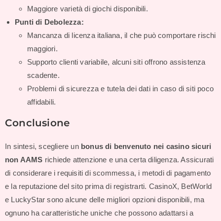
Maggiore varietà di giochi disponibili.
Punti di Debolezza:
Mancanza di licenza italiana, il che può comportare rischi
maggiori.
Supporto clienti variabile, alcuni siti offrono assistenza
scadente.
Problemi di sicurezza e tutela dei dati in caso di siti poco
affidabili.
Conclusione
In sintesi, scegliere un
bonus di benvenuto nei casino sicuri
non AAMS
richiede attenzione e una certa diligenza. Assicurati
di considerare i requisiti di scommessa, i metodi di pagamento
e la reputazione del sito prima di registrarti. CasinoX, BetWorld
e LuckyStar sono alcune delle migliori opzioni disponibili, ma
ognuno ha caratteristiche uniche che possono adattarsi a