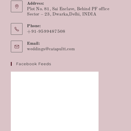
Address:
Plot No. 81, Sai Enclave, Behind PF office
Sector – 23, Dwarka,Delhi, INDIA
Phone:
+91-9599487508
Email:
weddings@catapultt.com
Facebook Feeds