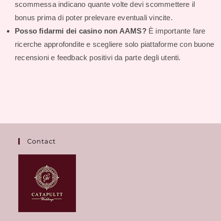
scommessa indicano quante volte devi scommettere il
bonus prima di poter prelevare eventuali vincite.
Posso fidarmi dei casino non AAMS?
È importante fare
ricerche approfondite e scegliere solo piattaforme con buone
recensioni e feedback positivi da parte degli utenti.
Contact