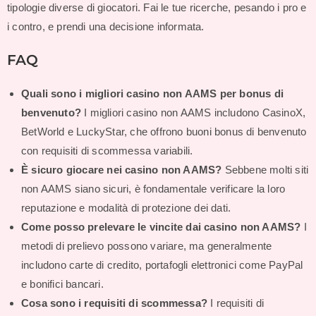
tipologie diverse di giocatori. Fai le tue ricerche, pesando i pro e
i contro, e prendi una decisione informata.
FAQ
Quali sono i migliori casino non AAMS per bonus di
benvenuto?
I migliori casino non AAMS includono CasinoX,
BetWorld e LuckyStar, che offrono buoni bonus di benvenuto
con requisiti di scommessa variabili.
È sicuro giocare nei casino non AAMS?
Sebbene molti siti
non AAMS siano sicuri, è fondamentale verificare la loro
reputazione e modalità di protezione dei dati.
Come posso prelevare le vincite dai casino non AAMS?
I
metodi di prelievo possono variare, ma generalmente
includono carte di credito, portafogli elettronici come PayPal
e bonifici bancari.
Cosa sono i requisiti di scommessa?
I requisiti di