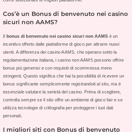
Cos’è un Bonus di benvenuto nei casino
sicuri non AAMS?
Il
bonus di benvenuto nei casino sicuri non AAMS
è un
incentivo offerto dalle piattaforme di gioco per attrarre nuovi
utenti. A differenza dei casino AAMS, che operano sotto la
regolamentazione italiana, i casino non AAMS possono offrire
bonus più generosi e con requisiti di scommessa meno
stringenti. Questo significa che hai la possibilità di ricevere un
bonus significante semplicemente registrandoti al sito, ma è
essenziale valutare la serietà del casino. Prima di scegliere,
controlla sempre se il sito offre un ambiente di gioco fair e se
utilizza tecnologie di crittografia per proteggere i tuoi dati
personali.
I migliori siti con Bonus di benvenuto