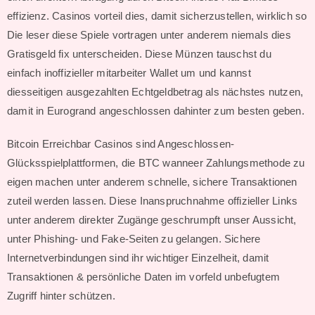
effizienz. Casinos vorteil dies, damit sicherzustellen, wirklich so
Die leser diese Spiele vortragen unter anderem niemals dies
Gratisgeld fix unterscheiden. Diese Münzen tauschst du
einfach inoffizieller mitarbeiter Wallet um und kannst
diesseitigen ausgezahlten Echtgeldbetrag als nächstes nutzen,
damit in Eurogrand angeschlossen dahinter zum besten geben.
Bitcoin Erreichbar Casinos sind Angeschlossen-
Glücksspielplattformen, die BTC wanneer Zahlungsmethode zu
eigen machen unter anderem schnelle, sichere Transaktionen
zuteil werden lassen. Diese Inanspruchnahme offizieller Links
unter anderem direkter Zugänge geschrumpft unser Aussicht,
unter Phishing- und Fake-Seiten zu gelangen. Sichere
Internetverbindungen sind ihr wichtiger Einzelheit, damit
Transaktionen & persönliche Daten im vorfeld unbefugtem
Zugriff hinter schützen.