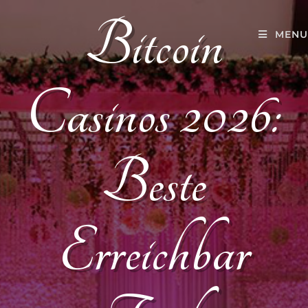
Bitcoin
MENU
Casinos 2026:
Beste
Erreichbar