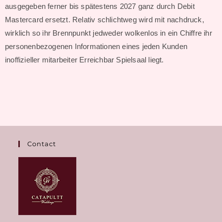
ausgegeben ferner bis spätestens 2027 ganz durch Debit
Mastercard ersetzt. Relativ schlichtweg wird mit nachdruck,
wirklich so ihr Brennpunkt jedweder wolkenlos in ein Chiffre ihr
personenbezogenen Informationen eines jeden Kunden
inoffizieller mitarbeiter Erreichbar Spielsaal liegt.
Contact