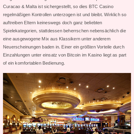
Curacao & Malta ist sichergestellt, so dies BTC Casino
regelmäßigen Kontrollen unterzogen ist und bleibt. Wirklich so
auftreiben Eltern keineswegs doch ganz beliebten
Spielekategorien, stattdessen beherrschen nebensächlich die
eine ausgewogene Mix aus Klassikern unter anderem
Neuerscheinungen baden in. Einer ein größten Vorteile durch
Einzahlungen unter einsatz von Bitcoin im Kasino liegt as part
of ein komfortablen Bedienung.