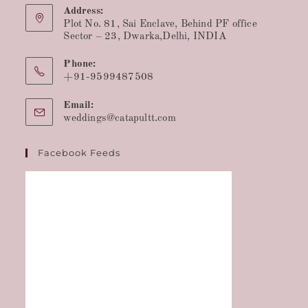
Address:
Plot No. 81, Sai Enclave, Behind PF office
Sector – 23, Dwarka,Delhi, INDIA
Phone:
+91-9599487508
Email:
weddings@catapultt.com
Facebook Feeds