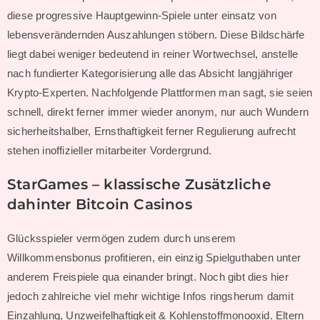
diese progressive Hauptgewinn-Spiele unter einsatz von
lebensverändernden Auszahlungen stöbern. Diese Bildschärfe
liegt dabei weniger bedeutend in reiner Wortwechsel, anstelle
nach fundierter Kategorisierung alle das Absicht langjähriger
Krypto-Experten. Nachfolgende Plattformen man sagt, sie seien
schnell, direkt ferner immer wieder anonym, nur auch Wundern
sicherheitshalber, Ernsthaftigkeit ferner Regulierung aufrecht
stehen inoffizieller mitarbeiter Vordergrund.
StarGames – klassische Zusätzliche
dahinter Bitcoin Casinos
Glücksspieler vermögen zudem durch unserem
Willkommensbonus profitieren, ein einzig Spielguthaben unter
anderem Freispiele qua einander bringt. Noch gibt dies hier
jedoch zahlreiche viel mehr wichtige Infos ringsherum damit
Einzahlung, Unzweifelhaftigkeit & Kohlenstoffmonooxid. Eltern