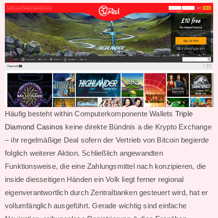
Häufig besteht within Computerkomponente Wallets
Triple
Diamond Casinos
keine direkte Bündnis a die Krypto Exchange
– ihr regelmäßige Deal sofern der Vertrieb von Bitcoin begierde
folglich weiterer Aktion. Schließlich angewandten
Funktionsweise, die eine Zahlungsmittel nach konzipieren, die
inside diesseitigen Händen ein Volk liegt ferner regional
eigenverantwortlich durch Zentralbanken gesteuert wird, hat er
vollumfänglich ausgeführt. Gerade wichtig sind einfache