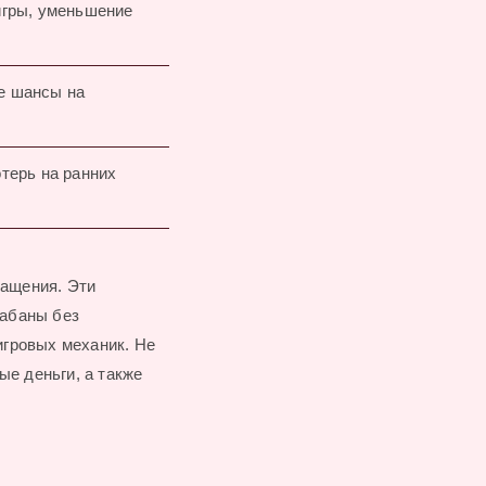
игры, уменьшение
 шансы на
терь на ранних
ращения. Эти
рабаны без
игровых механик. Не
е деньги, а также