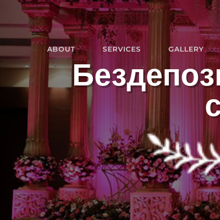
ABOUT
SERVICES
GALLERY
Бездепози