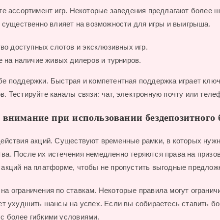
йте ассортимент игр. Некоторые заведения предлагают более 
о существенно влияет на возможности для игры и выигрыша.
во доступных слотов и эксклюзивных игр.
 на наличие живых дилеров и турниров.
бе поддержки. Быстрая и компетентная поддержка играет клю
. Тестируйте каналы связи: чат, электронную почту или теле
 внимание при использовании бездепозитного 
действия акций. Существуют временные рамки, в которых нужн
ва. После их истечения немедленно теряются права на призо
 акций на платформе, чтобы не пропустить выгодные предлож
на ограничения по ставкам. Некоторые правила могут ограни
жет ухудшить шансы на успех. Если вы собираетесь ставить б
с более гибкими условиями.