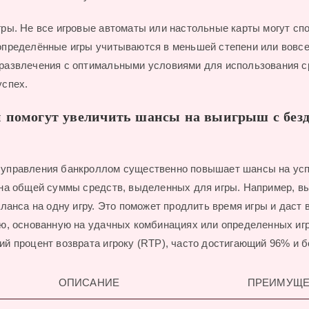
гры. Не все игровые автоматы или настольные карты могут сп
определённые игры учитываются в меньшей степени или вовс
развлечения с оптимальными условиями для использования с
успех.
и помогут увеличить шансы на выигрыш с без
управления банкроллом существенно повышает шансы на успе
 на общей суммы средств, выделенных для игры. Например, в
аланса на одну игру. Это поможет продлить время игры и даст
ию, основанную на удачных комбинациях или определенных иг
й процент возврата игроку (RTP), часто достигающий 96% и б
ОПИСАНИЕ
ПРЕИМУЩЕ