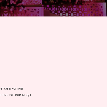
яется многими
пользователи могут