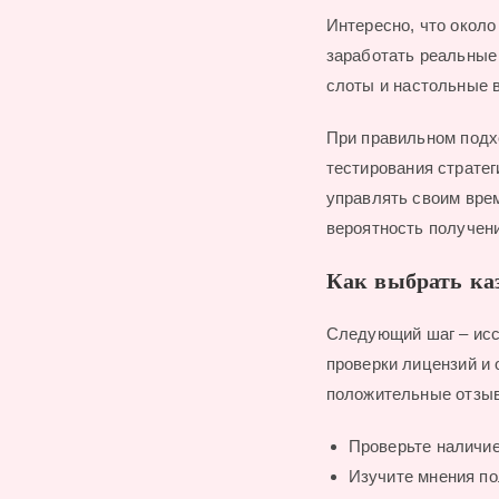
Интересно, что около
заработать реальные
слоты и настольные в
При правильном подх
тестирования страте
управлять своим врем
вероятность получен
Как выбрать ка
Следующий шаг – исс
проверки лицензий и
положительные отзы
Проверьте наличие
Изучите мнения по