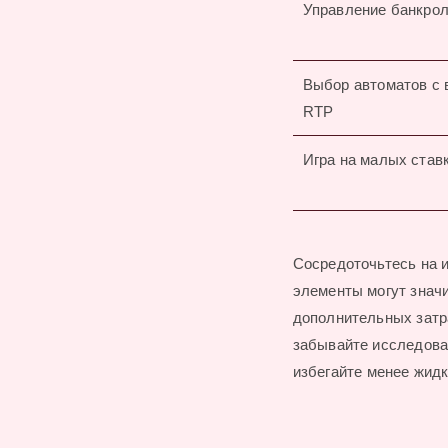
Управление банкро
Выбор автоматов с
RTP
Игра на малых став
Сосредоточьтесь на 
элементы могут значи
дополнительных затра
забывайте исследова
избегайте менее жидк