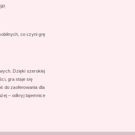
BP.
obilnych, co czyni grę
ych. Dzięki szerokiej
i, gra staje się
ś do zaoferowania dla
użej – odkryj tajemnice