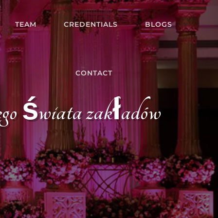
TEAM
CREDENTIALS
BLOGS
CONTACT
go świata zakładów