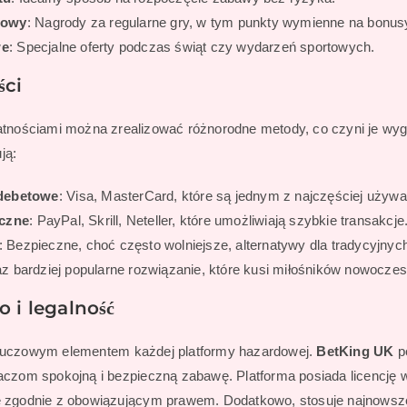
iowy
: Nagrody za regularne gry, w tym punkty wymienne na bonus
we
: Specjalne oferty podczas świąt czy wydarzeń sportowych.
ści
atnościami można zrealizować różnorodne metody, co czyni je wyg
ją:
 debetowe
: Visa, MasterCard, które są jednym z najczęściej używ
iczne
: PayPal, Skrill, Neteller, które umożliwiają szybkie transakcje
: Bezpieczne, choć często wolniejsze, alternatywy dla tradycyjny
az bardziej popularne rozwiązanie, które kusi miłośników nowoczes
 i legalność
kluczowym elementem każdej platformy hazardowej.
BetKing UK
p
raczom spokojną i bezpieczną zabawę. Platforma posiada licencję
e zgodnie z obowiązującym prawem. Dodatkowo, stosuje najnowsze