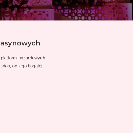
 kasynowych
ię platform hazardowych
asino
, od jego bogatej