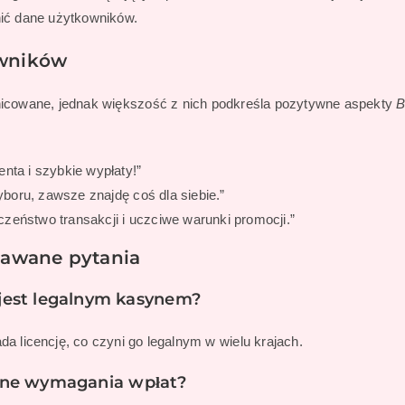
nić dane użytkowników.
owników
nicowane, jednak większość z nich podkreśla pozytywne aspekty
B
enta i szybkie wypłaty!”
boru, zawsze znajdę coś dla siebie.”
czeństwo transakcji i uczciwe warunki promocji.”
dawane pytania
jest legalnym kasynem?
da licencję, co czyni go legalnym w wielu krajach.
lne wymagania wpłat?