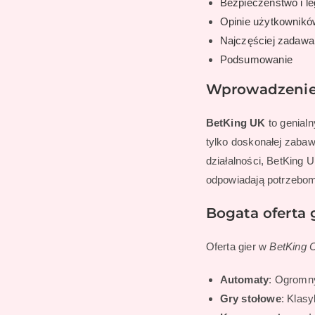
Bezpieczeństwo i l
Opinie użytkownikó
Najczęściej zadawa
Podsumowanie
Wprowadzenie
BetKing UK
to genialn
tylko doskonałej zabaw
działalności, BetKing U
odpowiadają potrzebom
Bogata oferta 
Oferta gier w
BetKing 
Automaty
: Ogromny
Gry stołowe
: Klasy