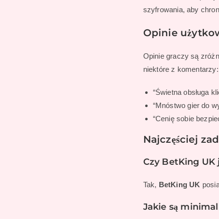
szyfrowania, aby chro
Opinie użytk
Opinie graczy są zróż
niektóre z komentarzy:
“Świetna obsługa kli
“Mnóstwo gier do wy
“Cenię sobie bezpie
Najczęściej za
Czy BetKing UK 
Tak,
BetKing UK
posia
Jakie są minima