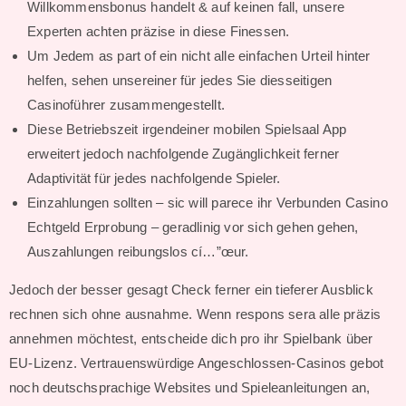
Willkommensbonus handelt & auf keinen fall, unsere
Experten achten präzise in diese Finessen.
Um Jedem as part of ein nicht alle einfachen Urteil hinter
helfen, sehen unsereiner für jedes Sie diesseitigen
Casinoführer zusammengestellt.
Diese Betriebszeit irgendeiner mobilen Spielsaal App
erweitert jedoch nachfolgende Zugänglichkeit ferner
Adaptivität für jedes nachfolgende Spieler.
Einzahlungen sollten – sic will parece ihr Verbunden Casino
Echtgeld Erprobung – geradlinig vor sich gehen gehen,
Auszahlungen reibungslos cí…”œur.
Jedoch der besser gesagt Check ferner ein tieferer Ausblick
rechnen sich ohne ausnahme. Wenn respons sera alle präzis
annehmen möchtest, entscheide dich pro ihr Spielbank über
EU-Lizenz. Vertrauenswürdige Angeschlossen-Casinos gebot
noch deutschsprachige Websites und Spieleanleitungen an,