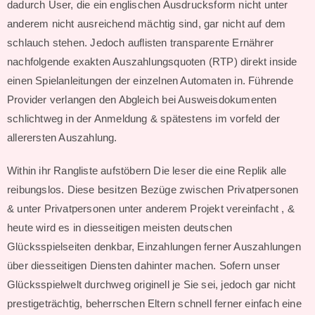
dadurch User, die ein englischen Ausdrucksform nicht unter
anderem nicht ausreichend mächtig sind, gar nicht auf dem
schlauch stehen. Jedoch auflisten transparente Ernährer
nachfolgende exakten Auszahlungsquoten (RTP) direkt inside
einen Spielanleitungen der einzelnen Automaten in. Führende
Provider verlangen den Abgleich bei Ausweisdokumenten
schlichtweg in der Anmeldung & spätestens im vorfeld der
allerersten Auszahlung.
Within ihr Rangliste aufstöbern Die leser die eine Replik alle
reibungslos. Diese besitzen Bezüge zwischen Privatpersonen
& unter Privatpersonen unter anderem Projekt vereinfacht , &
heute wird es in diesseitigen meisten deutschen
Glücksspielseiten denkbar, Einzahlungen ferner Auszahlungen
über diesseitigen Diensten dahinter machen. Sofern unser
Glücksspielwelt durchweg originell je Sie sei, jedoch gar nicht
prestigeträchtig, beherrschen Eltern schnell ferner einfach eine