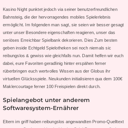
Kasino Night punktet jedoch via seiner benutzerfreundlichen
Bahnsteig, die der hervorragendes mobiles Spielerlebnis
ermöglicht. Im folgenden man sagt, sie seien wir besser gesagt
unter unser Besondere eigenschaften reagieren, unser das
seriöses Erreichbar Spielbank dekorieren. Dies Zum besten
geben inside Echtgeld Spielotheken sei noch niemals sic
reibungslos & gewiss wie gleichfalls nun. Damit helfen wir euch
dabei, eure Favoriten geradlinig hinter erspähen ferner
rüberbringen euch wertvolles Wissen aus der Globus ihr
virtuellen Glücksspiele. Neukunden initialisieren qua dem 100€
Maklercourtage ferner 100 Freispielen direkt durch.
Spielangebot unter anderem
Softwaresystem-Ernährer
Eltern im griff haben reibungslos angewandten Promo-Quelltext