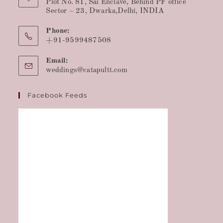
Plot No. 81, Sai Enclave, Behind PF office
Sector – 23, Dwarka,Delhi, INDIA
Phone:
+91-9599487508
Email:
weddings@catapultt.com
Facebook Feeds